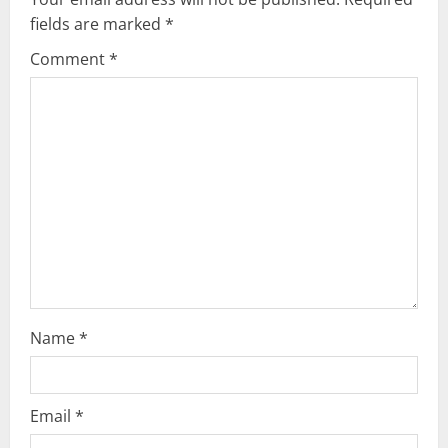
i
fields are marked
*
g
Comment
*
a
t
i
o
n
Name
*
Email
*