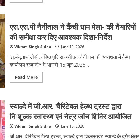
more
about
बच्चों
को
मिला
अधिकारों
एस.एस.पी नैनीताल ने कैंची धाम मेला- की तैयारियों
और
सुरक्षा
की समीक्षा कर दिए आवश्यक दिशा-निर्देश
का
संदेश
»
Vikram Singh Sidhu
June 12, 2026
डा.मंजूनाथ टीसी, वरिष्ठ पुलिस अधीक्षक नैनीताल की अध्यक्षता में कैम्प
कार्यालय हल्द्वानी* में आगामी 15 जून 2026...
Read
Read More
more
about
एस.एस.पी
नैनीताल
ने
कैंची
स्याल्दे में जी.आर. चैरिटेबल हेल्थ ट्रस्ट द्वारा
धाम
मेला-
निःशुल्क स्वास्थ्य एवं नेत्र जांच शिविर आयोजित
की
तैयारियों
की
Vikram Singh Sidhu
June 10, 2026
समीक्षा
कर
जी.आर. चैरिटेबल हेल्थ ट्रस्ट, स्याल्दे द्वारा विकासखंड स्याल्दे के दुर्गम क्षेत्र
दिए