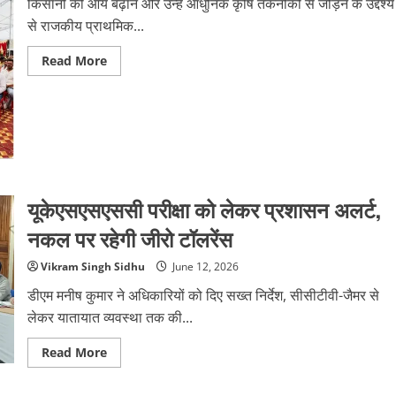
किसानों की आय बढ़ाने और उन्हें आधुनिक कृषि तकनीकों से जोड़ने के उद्देश्य
से राजकीय प्राथमिक...
Read
Read More
more
about
किसान
वैज्ञानिक
चौपाल
में
गूंजा
आत्मनिर्भर
कृषि
का
संदेश,
यूकेएसएसएससी परीक्षा को लेकर प्रशासन अलर्ट,
मंत्री
प्रदीप
नकल पर रहेगी जीरो टॉलरेंस
बत्रा
ने
किसानों
Vikram Singh Sidhu
June 12, 2026
को
बांटी
डीएम मनीष कुमार ने अधिकारियों को दिए सख्त निर्देश, सीसीटीवी-जैमर से
कृषि
किट
लेकर यातायात व्यवस्था तक की...
और
मुफ्त
दवाइयाँ
Read
Read More
more
about
यूकेएसएसएससी