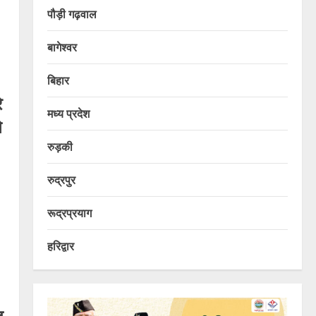
पौड़ी गढ़वाल
बागेश्वर
बिहार
े
मध्य प्रदेश
े
रुड़की
रुद्रपुर
रूद्रप्रयाग
हरिद्वार
ह