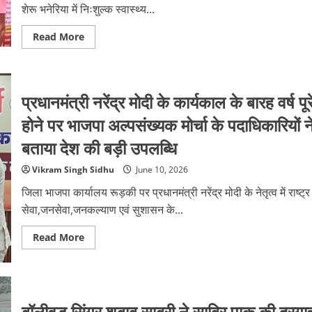
आवश्यक
शेरू भनेरिया में निःशुल्क स्वास्थ्य...
दिशा-
निर्देश
Read
Read More
more
about
स्याल्दे
में
जी.आर.
चैरिटेबल
प्रधानमंत्री नरेंद्र मोदी के कार्यकाल के बारह वर्ष पूर
हेल्थ
ट्रस्ट
होने पर भाजपा अल्पसंख्यक मोर्चा के पदाधिकारियों न
द्वारा
निःशुल्क
बताया देश की बड़ी उपलब्धि
स्वास्थ्य
एवं
नेत्र
Vikram Singh Sidhu
June 10, 2026
जांच
शिविर
जिला भाजपा कार्यालय रूड़की पर प्रधानमंत्री नरेंद्र मोदी के नेतृत्व में राष्ट्र
आयोजित
सेवा,जनसेवा,जनकल्याण एवं सुशासन के...
Read
Read More
more
about
प्रधानमंत्री
नरेंद्र
मोदी
के
बॉलीवुड सिंगर शबाब साबरी ने साबिर पाक की दरगा
कार्यकाल