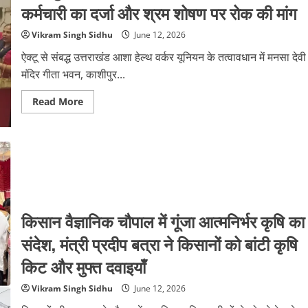
कर्मचारी का दर्जा और श्रम शोषण पर रोक की मांग
Vikram Singh Sidhu
June 12, 2026
ऐक्टू से संबद्ध उत्तराखंड आशा हेल्थ वर्कर यूनियन के तत्वावधान में मनसा देवी
मंदिर गीता भवन, काशीपुर...
Read
Read More
more
about
काशीपुर
में
आशा
वर्कर्स
का
ब्लॉक
सम्मेलन,
राज्य
कर्मचारी
किसान वैज्ञानिक चौपाल में गूंजा आत्मनिर्भर कृषि का
का
दर्जा
और
संदेश, मंत्री प्रदीप बत्रा ने किसानों को बांटी कृषि
श्रम
शोषण
किट और मुफ्त दवाइयाँ
पर
रोक
की
Vikram Singh Sidhu
June 12, 2026
मांग