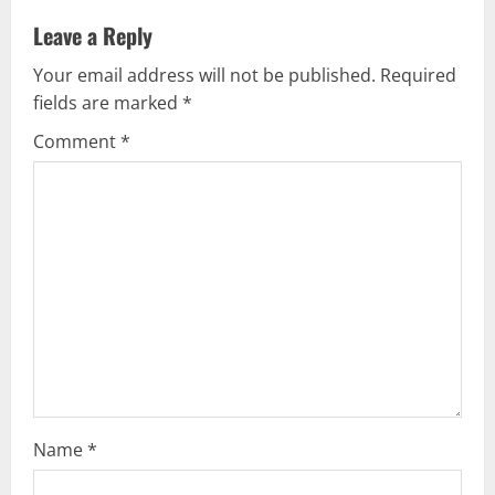
v
Leave a Reply
Your email address will not be published.
Required
i
fields are marked
*
g
Comment
*
a
t
i
o
n
Name
*