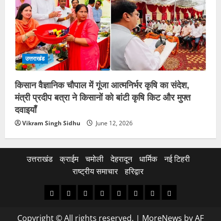
उत्तराखंड
किसान वैज्ञानिक चौपाल में गूंजा आत्मनिर्भर कृषि का संदेश,
मंत्री प्रदीप बत्रा ने किसानों को बांटी कृषि किट और मुफ्त
दवाइयाँ
Vikram Singh Sidhu
June 12, 2026
उत्तराखंड
क्राईम
चमोली
देहरादून
धार्मिक
नई टिहरी
राष्ट्रीय समाचार
हरिद्वार
उत्तराखंड
क्राईम
चमोली
देहरादून
धार्मिक
नई
राष्ट्रीय
हरिद्वार
टिहरी
समाचार
Copyright © All rights reserved.
|
MoreNews
by AF