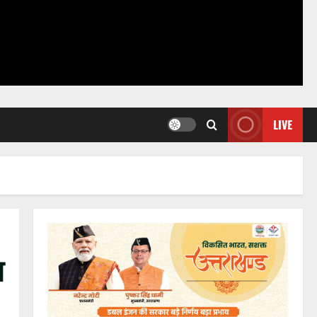
LIVE
ल