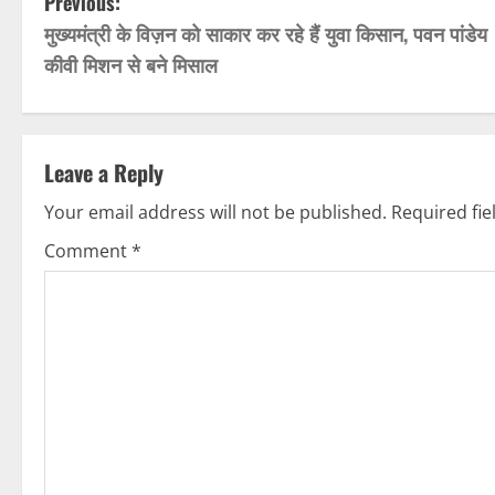
P
Previous:
मुख्यमंत्री के विज़न को साकार कर रहे हैं युवा किसान, पवन पांडेय
o
कीवी मिशन से बने मिसाल
s
t
Leave a Reply
n
Your email address will not be published.
Required fi
a
Comment
*
v
i
g
a
t