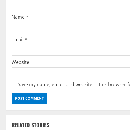
i
o
Name
*
n
Email
*
Website
Save my name, email, and website in this browser f
RELATED STORIES