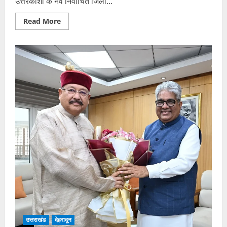
उत्तरकाशी के नव निर्वाचित जिला...
Read
Read More
more
about
उत्तरकाशी
जिपं
अध्यक्ष
और
उपलाटकनौर
क्षेत्र
के
युवाओं
के
प्रतिनिधिमंडल
ने
की
कृषि
मंत्री
जोशी
से
भेंट
उत्तराखंड
देहरादून