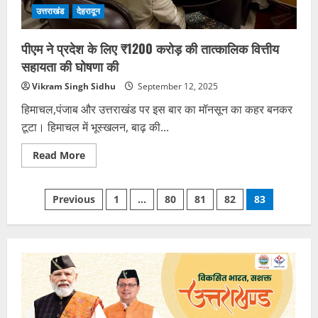
उत्तराखंड
देहरादून
पीएम ने प्रदेश के लिए ₹1200 करोड़ की तात्कालिक वित्तीय
सहायता की घोषणा की
Vikram Singh Sidhu
September 12, 2025
हिमाचल,पंजाब और उत्तराखंड पर इस बार का मॉनसून का कहर बनकर
टूटा। हिमाचल में भूस्खलन, बाढ़ की...
Read
Read More
more
about
पीएम
Posts
ने
Previous
1
…
80
81
82
83
प्रदेश
के
pagination
लिए
₹1200
करोड़
की
तात्कालिक
वित्तीय
सहायता
की
घोषणा
की