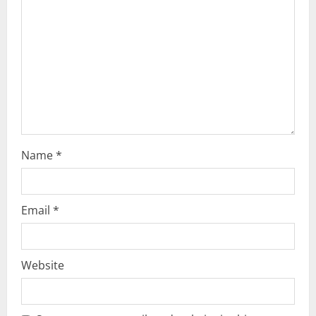
t
i
o
n
Name
*
Email
*
Website