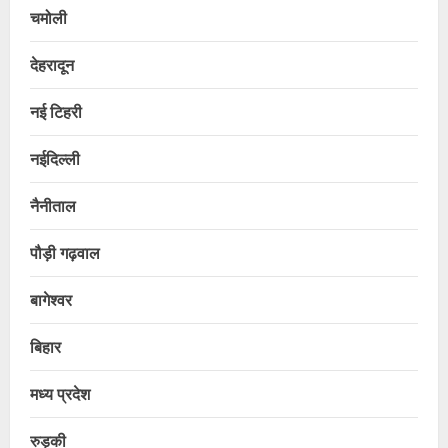
चमोली
देहरादून
नई टिहरी
नईदिल्ली
नैनीताल
पौड़ी गढ़वाल
बागेश्वर
बिहार
मध्य प्रदेश
रुड़की