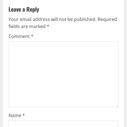
v
Leave a Reply
Your email address will not be published.
Required
i
fields are marked
*
g
Comment
*
a
t
i
o
n
Name
*