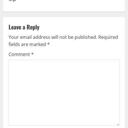
t
n
a
Leave a Reply
v
Your email address will not be published.
Required
fields are marked
*
i
Comment
*
g
a
t
i
o
n