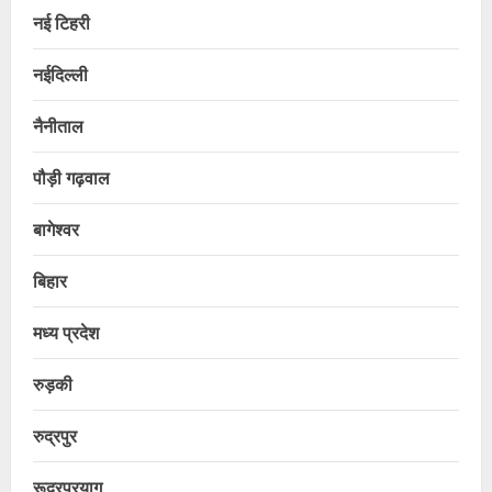
नई टिहरी
नईदिल्ली
नैनीताल
पौड़ी गढ़वाल
बागेश्वर
बिहार
मध्य प्रदेश
रुड़की
रुद्रपुर
रूद्रप्रयाग