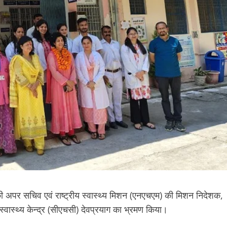
की अपर सचिव एवं राष्ट्रीय स्वास्थ्य मिशन (एनएचएम) की मिशन निदेशक,
ास्थ्य केन्द्र (सीएचसी) देवप्रयाग का भ्रमण किया।