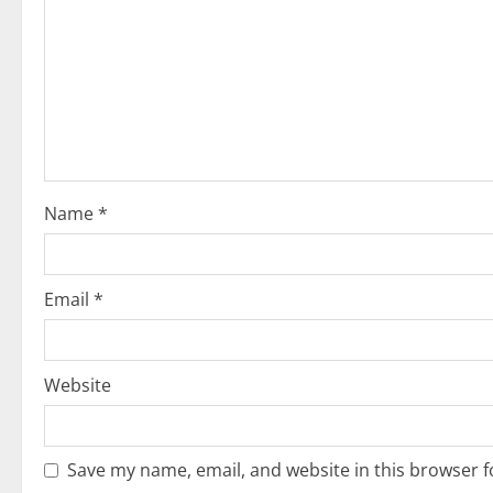
i
g
a
t
i
Name
*
o
n
Email
*
Website
Save my name, email, and website in this browser f