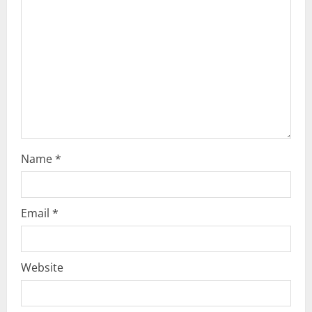
t
i
o
n
Name
*
Email
*
Website