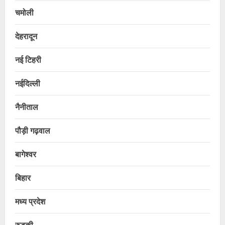
चमोली
देहरादून
नई टिहरी
नईदिल्ली
नैनीताल
पौड़ी गढ़वाल
बागेश्वर
बिहार
मध्य प्रदेश
रुड़की