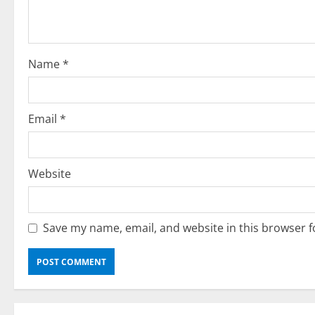
t
i
o
Name
*
n
Email
*
Website
Save my name, email, and website in this browser f