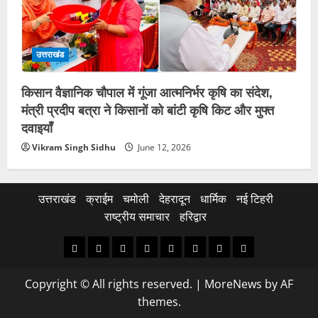
उत्तराखंड
किसान वैज्ञानिक चौपाल में गूंजा आत्मनिर्भर कृषि का संदेश,
मंत्री प्रदीप बत्रा ने किसानों को बांटी कृषि किट और मुफ्त
दवाइयाँ
Vikram Singh Sidhu
June 12, 2026
उत्तराखंड
क्राईम
चमोली
देहरादून
धार्मिक
नई टिहरी
राष्ट्रीय समाचार
हरिद्वार
उत्तराखंड
क्राईम
चमोली
देहरादून
धार्मिक
नई
राष्ट्रीय
हरिद्वार
टिहरी
समाचार
Copyright © All rights reserved.
|
MoreNews
by AF
themes.