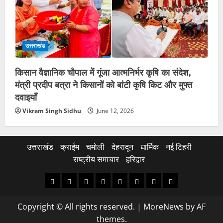
उत्तराखंड
किसान वैज्ञानिक चौपाल में गूंजा आत्मनिर्भर कृषि का संदेश,
मंत्री प्रदीप बत्रा ने किसानों को बांटी कृषि किट और मुफ्त
दवाइयाँ
Vikram Singh Sidhu
June 12, 2026
उत्तराखंड
क्राईम
चमोली
देहरादून
धार्मिक
नई टिहरी
राष्ट्रीय समाचार
हरिद्वार
उत्तराखंड
क्राईम
चमोली
देहरादून
धार्मिक
नई
राष्ट्रीय
हरिद्वार
टिहरी
समाचार
Copyright © All rights reserved.
|
MoreNews
by AF
themes.