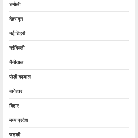
चमोली
देहरादून
नई टिहरी
नईदिल्ली
नैनीताल
पौड़ी गढ़वाल
बागेश्वर
बिहार
मध्य प्रदेश
रुड़की