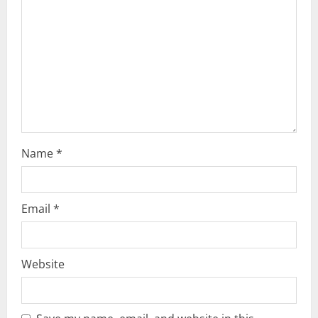
t
i
o
n
Name
*
Email
*
Website