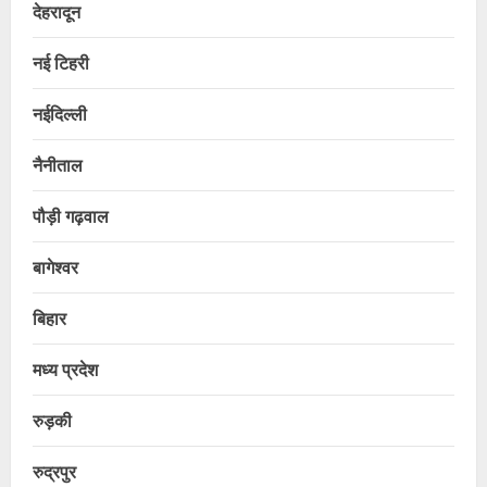
देहरादून
नई टिहरी
नईदिल्ली
नैनीताल
पौड़ी गढ़वाल
बागेश्वर
बिहार
मध्य प्रदेश
रुड़की
रुद्रपुर