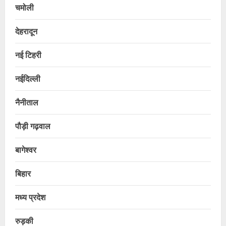
चमोली
देहरादून
नई टिहरी
नईदिल्ली
नैनीताल
पौड़ी गढ़वाल
बागेश्वर
बिहार
मध्य प्रदेश
रुड़की