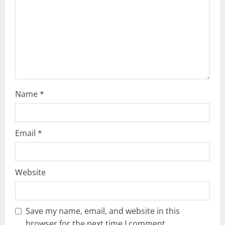
t
i
o
n
Name
*
Email
*
Website
Save my name, email, and website in this
browser for the next time I comment.