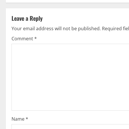
s
t
Leave a Reply
n
Your email address will not be published.
Required fi
Comment
*
a
v
i
g
a
t
i
Name
*
o