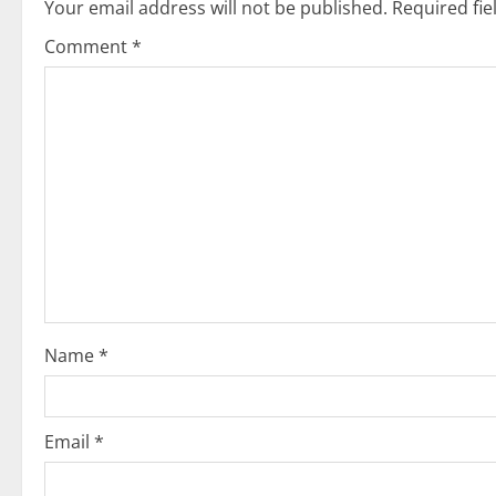
n
Your email address will not be published.
Required fi
Comment
*
a
v
i
g
a
t
i
Name
*
o
n
Email
*