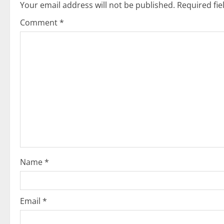
Your email address will not be published.
Required fi
a
Comment
*
v
i
g
a
t
i
o
Name
*
n
Email
*