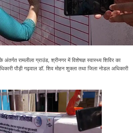
अंतर्गत रामलीला ग्राउंड, श्रीनगर में विशेषज्ञ स्वास्थ्य शिविर का
िकारी पौड़ी गढ़वाल डॉ. शिव मोहन शुक्ला तथा जिला नोडल अधिकारी