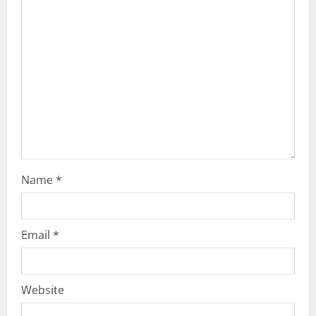
g
a
t
i
o
n
Name
*
Email
*
Website