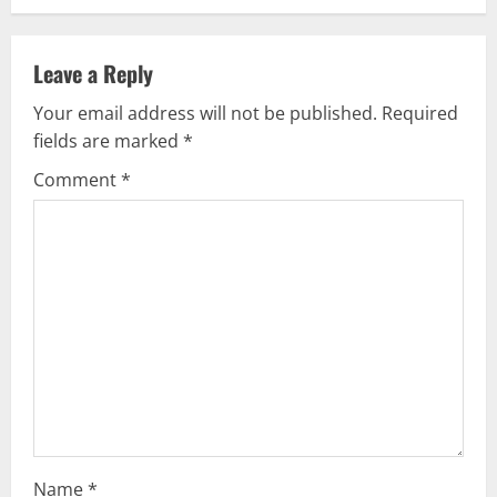
n
Leave a Reply
a
Your email address will not be published.
Required
v
fields are marked
*
i
Comment
*
g
a
t
i
o
n
Name
*