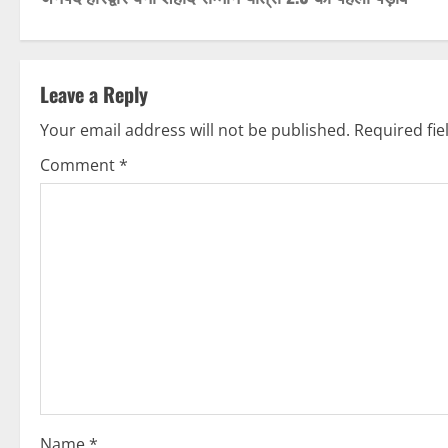
o
s
t
Leave a Reply
n
Your email address will not be published.
Required fi
Comment
*
a
v
i
g
a
t
i
Name
*