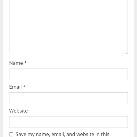
t
i
o
n
Name
*
Email
*
Website
Save my name, email, and website in this