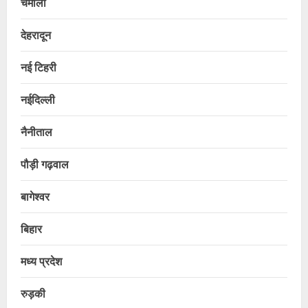
चमोली
देहरादून
नई टिहरी
नईदिल्ली
नैनीताल
पौड़ी गढ़वाल
बागेश्वर
बिहार
मध्य प्रदेश
रुड़की