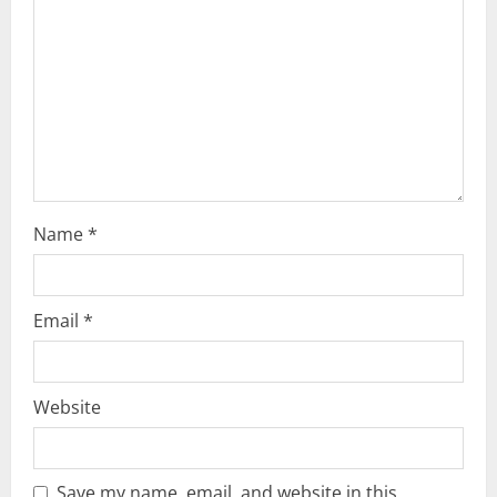
t
i
o
n
Name
*
Email
*
Website
Save my name, email, and website in this