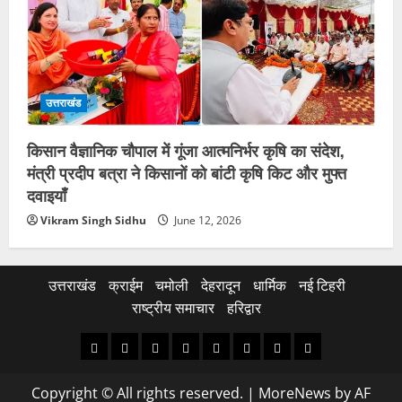
उत्तराखंड
किसान वैज्ञानिक चौपाल में गूंजा आत्मनिर्भर कृषि का संदेश,
मंत्री प्रदीप बत्रा ने किसानों को बांटी कृषि किट और मुफ्त
दवाइयाँ
Vikram Singh Sidhu
June 12, 2026
उत्तराखंड
क्राईम
चमोली
देहरादून
धार्मिक
नई टिहरी
राष्ट्रीय समाचार
हरिद्वार
उत्तराखंड
क्राईम
चमोली
देहरादून
धार्मिक
नई
राष्ट्रीय
हरिद्वार
टिहरी
समाचार
Copyright © All rights reserved.
|
MoreNews
by AF