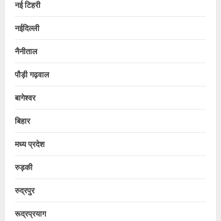
नई टिहरी
नईदिल्ली
नैनीताल
पौड़ी गढ़वाल
बागेश्वर
बिहार
मध्य प्रदेश
रुड़की
रुद्रपुर
रूद्रप्रयाग