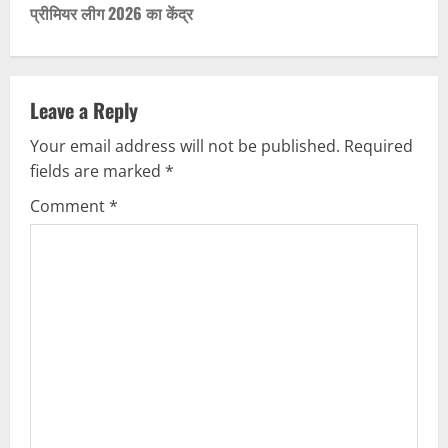
प्रीमियर लीग 2026 का केंद्र
n
a
v
Leave a Reply
Your email address will not be published.
Required
i
fields are marked
*
g
Comment
*
a
t
i
o
n