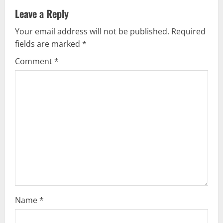
a
Leave a Reply
v
Your email address will not be published.
Required
fields are marked
*
i
Comment
*
g
a
t
i
o
n
Name
*