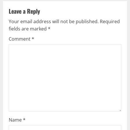
a
v
Leave a Reply
Your email address will not be published.
Required
i
fields are marked
*
g
Comment
*
a
t
i
o
n
Name
*