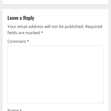
n
a
Leave a Reply
v
Your email address will not be published.
Required
fields are marked
*
i
Comment
*
g
a
t
i
o
n
Name
*