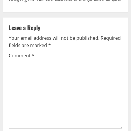
t
n
a
Leave a Reply
v
Your email address will not be published.
Required
fields are marked
*
i
Comment
*
g
a
t
i
o
n