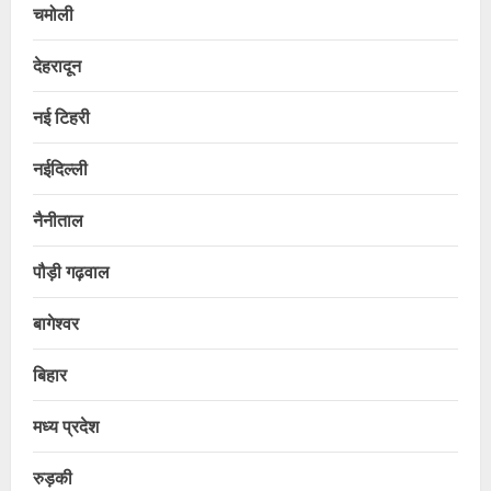
चमोली
देहरादून
नई टिहरी
नईदिल्ली
नैनीताल
पौड़ी गढ़वाल
बागेश्वर
बिहार
मध्य प्रदेश
रुड़की