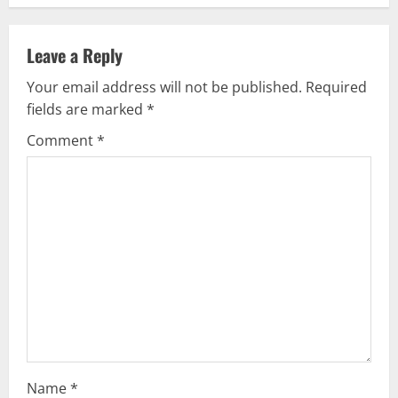
a
v
Leave a Reply
Your email address will not be published.
Required
i
fields are marked
*
g
Comment
*
a
t
i
o
n
Name
*