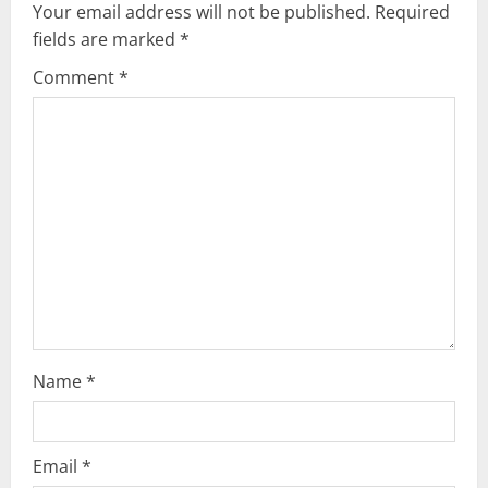
Your email address will not be published.
Required
i
fields are marked
*
g
Comment
*
a
t
i
o
n
Name
*
Email
*