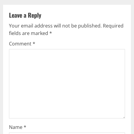
a
Leave a Reply
v
Your email address will not be published.
Required
fields are marked
*
i
Comment
*
g
a
t
i
o
n
Name
*