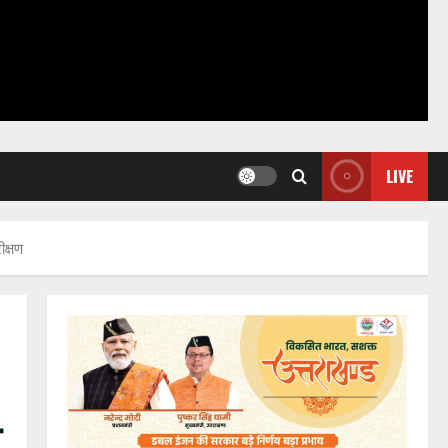
LIVE
ीक्षण
र