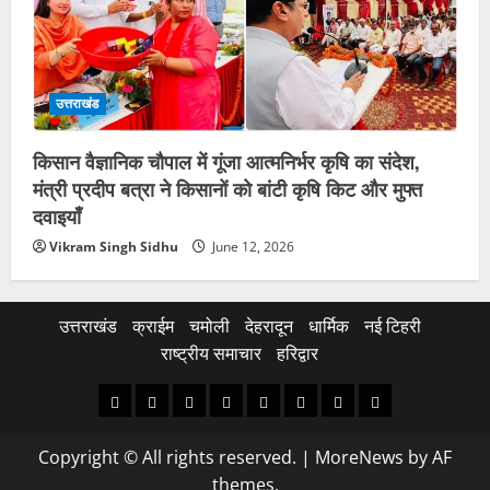
उत्तराखंड
किसान वैज्ञानिक चौपाल में गूंजा आत्मनिर्भर कृषि का संदेश,
मंत्री प्रदीप बत्रा ने किसानों को बांटी कृषि किट और मुफ्त
दवाइयाँ
Vikram Singh Sidhu
June 12, 2026
उत्तराखंड
क्राईम
चमोली
देहरादून
धार्मिक
नई टिहरी
राष्ट्रीय समाचार
हरिद्वार
उत्तराखंड
क्राईम
चमोली
देहरादून
धार्मिक
नई
राष्ट्रीय
हरिद्वार
टिहरी
समाचार
Copyright © All rights reserved.
|
MoreNews
by AF
themes.