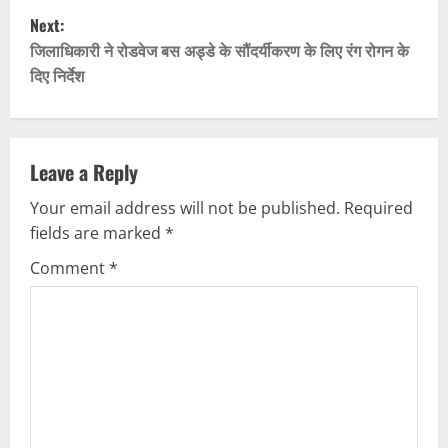
s
Next:
t
जिलाधिकारी ने रोडवेज बस अड्डे के सौंदर्यीकरण के लिए रंग रोगन के
दिए निर्देश
n
a
v
Leave a Reply
Your email address will not be published.
Required
i
fields are marked
*
g
Comment
*
a
t
i
o