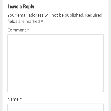
a
Leave a Reply
v
Your email address will not be published.
Required
fields are marked
*
i
Comment
*
g
a
t
i
o
n
Name
*