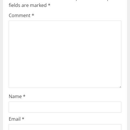
fields are marked
*
i
Comment
*
g
a
t
i
o
n
Name
*
Email
*