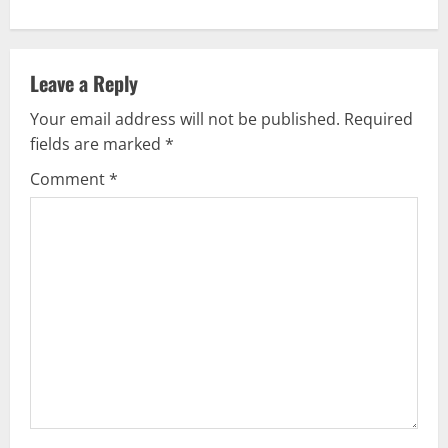
n
a
v
Leave a Reply
Your email address will not be published.
Required
i
fields are marked
*
g
Comment
*
a
t
i
o
n