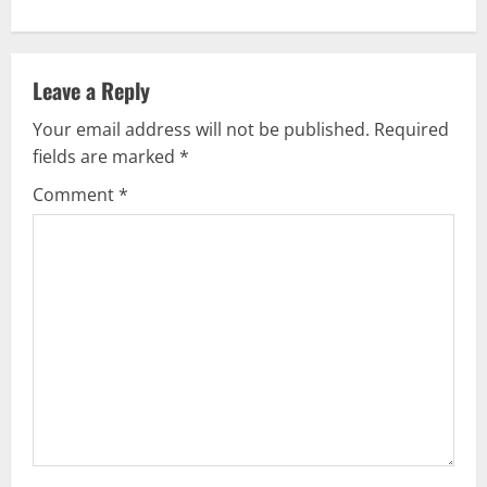
n
a
Leave a Reply
v
Your email address will not be published.
Required
fields are marked
*
i
Comment
*
g
a
t
i
o
n