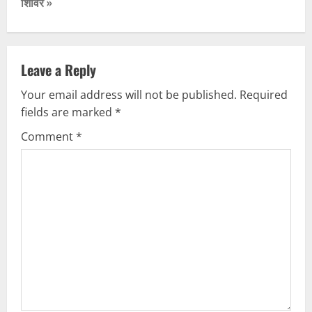
t
शिविर »
n
a
Leave a Reply
v
Your email address will not be published.
Required
fields are marked
*
i
Comment
*
g
a
t
i
o
n