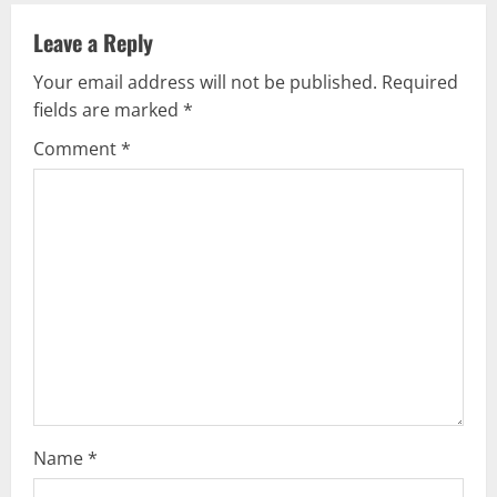
n
Leave a Reply
a
Your email address will not be published.
Required
v
fields are marked
*
i
Comment
*
g
a
t
i
o
n
Name
*