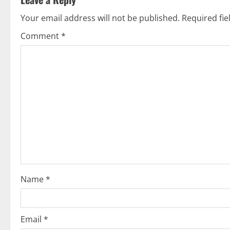
n
Your email address will not be published.
Required fi
a
Comment
*
v
i
g
a
t
i
o
Name
*
n
Email
*