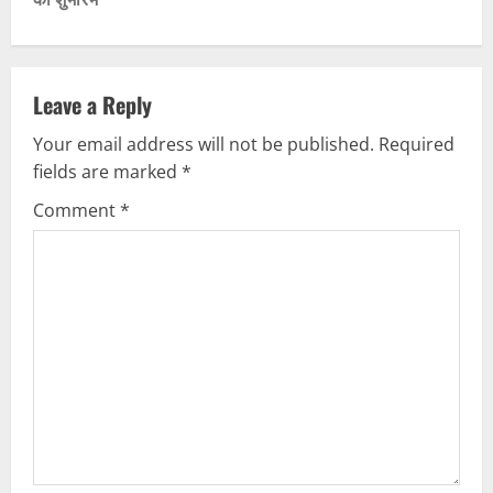
n
a
v
Leave a Reply
Your email address will not be published.
Required
i
fields are marked
*
g
Comment
*
a
t
i
o
n