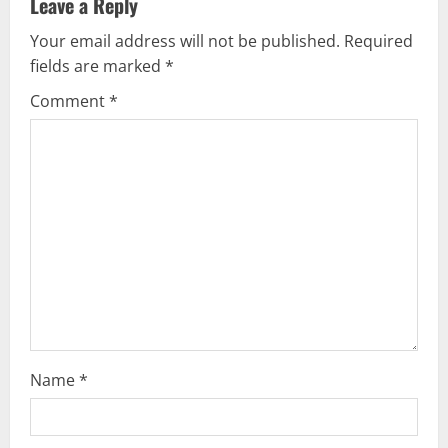
v
Leave a Reply
Your email address will not be published.
Required
i
fields are marked
*
g
Comment
*
a
t
i
o
n
Name
*