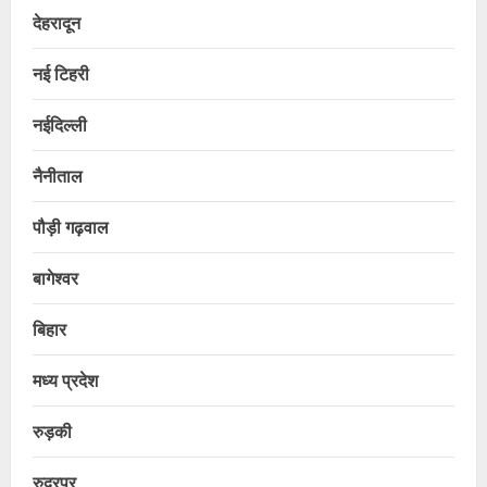
देहरादून
नई टिहरी
नईदिल्ली
नैनीताल
पौड़ी गढ़वाल
बागेश्वर
बिहार
मध्य प्रदेश
रुड़की
रुद्रपुर