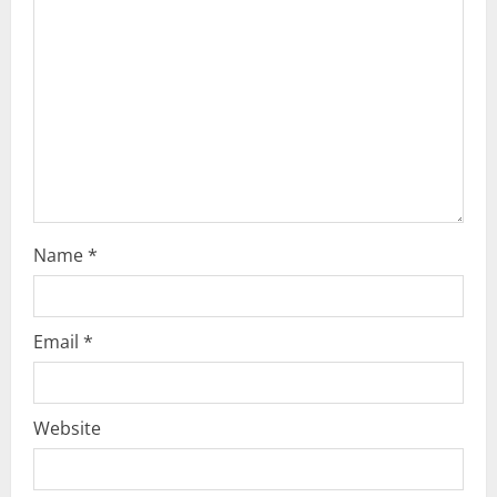
t
i
o
n
Name
*
Email
*
Website